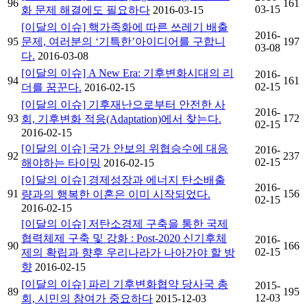
96
161
03-15
화 문제 해결에도 필요하다
2016-03-15
[이달의 이슈] 핵가족화에 따른 쓰레기 배출
2016-
95
문제, 여러분의 ‘기특한’아이디어를 구합니
197
03-08
다.
2016-03-08
[이달의 이슈] A New Era: 기후변화시대의 리
2016-
94
161
02-15
더를 꿈꾼다.
2016-02-15
[이달의 이슈] 기후재난으로부터 안전한 사
2016-
93
172
회, 기후변화 적응(Adaptation)에서 찾는다.
02-15
2016-02-15
[이달의 이슈] 국가 안보의 위협승수에 대응
2016-
92
237
02-15
해야하는 타이밍
2016-02-15
[이달의 이슈] 경제성장과 에너지 탄소배출
2016-
91
156
량과의 행복한 이혼은 이미 시작되었다.
02-15
2016-02-15
[이달의 이슈] 저탄소경제 구축을 통한 국제
협력체제 구축 및 강화 : Post-2020 신기후체
2016-
90
166
02-15
제의 확립과 향후 우리나라가 나아가야 할 방
향
2016-02-15
[이달의 이슈] 파리 기후변화협약 당사국 총
2015-
89
195
12-03
회, 시민의 참여가 중요하다
2015-12-03