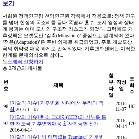
보기
서희원 정책연구팀 선임연구원 감축에서 적응으로: 정책 연구
를 넘어 현장의 목소리를 듣다 폭염과 홍수, 도시 열섬과 생태
계 붕괴는 이미 도시의 구조적 리스크가 되었다. 그럼에도 기
후정책은 오랫동안 ‘감축(Mitigation)’ 중심으로 설계되어 왔다.
‘적응(Adaptation)’은 주변 의제로 취급되었고, 주로 개발도상
국의 취약성 대응 과제로 인식되었다. 기후변화센터는 이러한
한계를 문제의식으로 삼아,..
뉴스레터 신청하기
총
278건
의 게시물
첨
조
번
부
작성
제목
회
호
파
일
수
일
[이달의 이슈] 기후변화 시대에서 우리의 역
2016-
98
183
11-07
할
2016-11-07
[이달의 이슈] 탄소 크레딧(CER)의 기부를 통
2016-
97
170
한 개도국 기후변화대응 新사회공헌 전개
04-14
2016-04-14
[이달의 이슈] ‘빅 티밍(Big Teaming)’ 기후변
2016-