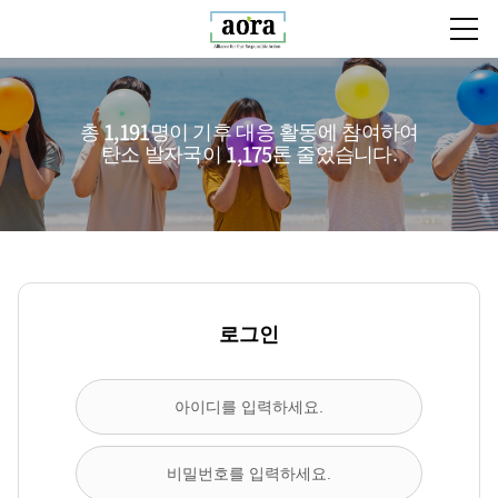
aora
1,191
총
명이 기후 대응 활동에 참여하여
1,175
탄소 발자국이
톤 줄었습니다.
로그인